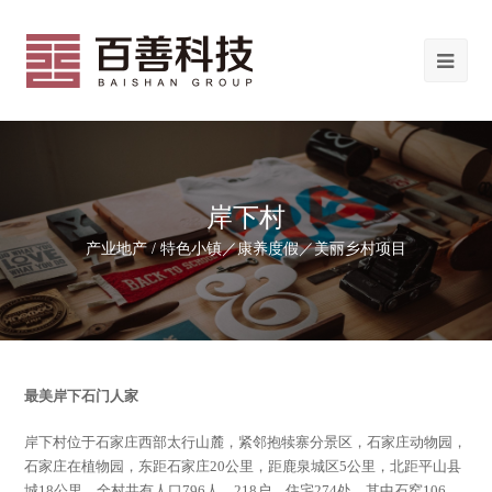
岸下村
产业地产 / 特色小镇／康养度假／美丽乡村项目
最美岸下石门人家
岸下村位于石家庄西部太行山麓，紧邻抱犊寨分景区，石家庄动物园，
石家庄在植物园，东距石家庄20公里，距鹿泉城区5公里，北距平山县
城18公里。全村共有人口796人，218户，住宅274处，其中石窑106