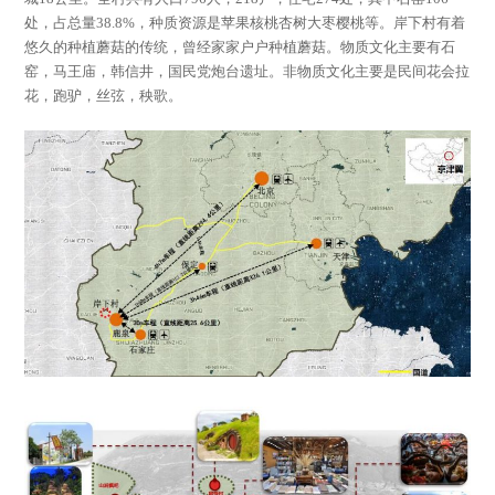
处，占总量38.8%，种质资源是苹果核桃杏树大枣樱桃等。岸下村有着
悠久的种植蘑菇的传统，曾经家家户户种植蘑菇。物质文化主要有石
窑，马王庙，韩信井，国民党炮台遗址。非物质文化主要是民间花会拉
花，跑驴，丝弦，秧歌。